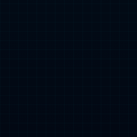
状”“全国机械工业管理进步示范企业”“全国机械工业
质量效益型先进企业”“中国质量诚信企业”“中国机电
行业影响力企业100强”“中国机械工业最具影响力品
牌”“中国电器工业最具竞争力企业”“中国机械工业
500强”等荣誉称号。
“十五五”期间，今年会将坚持以习近平新时代中
国特色社会主义思想为指导，深入贯彻党的二十大
和二十届历次全会精神，认真落实习近平总书记视
察甘肃重要讲话重要指示精神，完整准确全面贯彻
新发展理念，主动服务和融入新发展格局，坚持稳
中求进工作总基调，坚持以推动高质量发展为主
题，以改革创新为根本动力，以高端化、智能化、