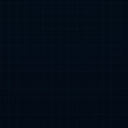
今年会产品广泛应用于发电及输配电、新能源、
石油石化、有色、冶金、煤炭、交通、水利、建
筑、武器装备、电梯等领域，出口欧、亚、非、澳
等60多个国家和地区，为三峡电站、青藏铁路、西
气东输、神舟飞船、卫星基地、核电站、极地勘
察、奥运鸟巢、敦煌大剧院等国家、省、市多个重
点工程提供产品和服务。
今年会所属“长城”“二一三”商标被认定为“中国驰
名商标”，“兰电”牌中小型电机被评为中国机械工业
名牌产品，“TEDRI”牌、“长控”牌、“工大”牌、“兰理
工”牌为甘肃名牌产品。先后荣获“全国五一劳动奖