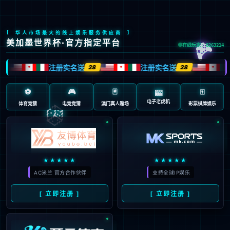
网
站
关
国资要闻
首
于
新
页
集
闻
业
团
中
务
产
集团新闻
国资要闻
基层动态
媒体聚焦
心
领
业
党
兰州市科技成果转化中心到今年会工大舞台公
域
布
的
信
司指导技术输出工作
局
建
息
联
发布日期：2025-04-29 10:27:33