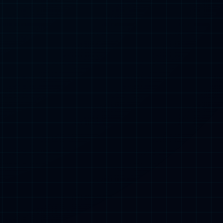
集团办公室：0931-2316679
市场营销中心：0931-2316187
人力资源专线：0931-2307931
工会劳动法律监督：0931-2316509
纪检监察举报：0931-2316153
扫一扫 关注我们