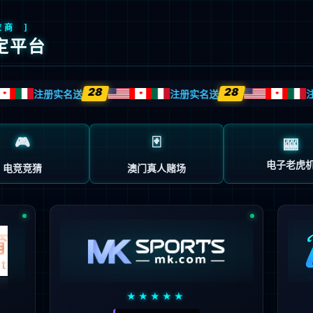
网站首页
关于集团
新闻中心
业务领域
产业布
国资要闻