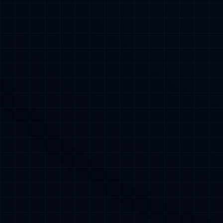
电话：
0931-2316679