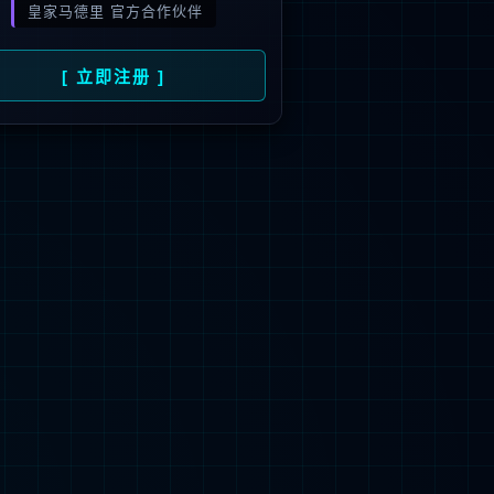
属企业实现良好开局
以上，一季度工业总产值同比大幅增长。酒钢集团电解槽开槽