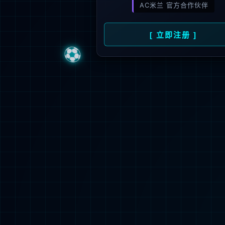
集团新闻
国资要闻
基层动态
【奋进“十五五” 开局起好步】
发布日期：2026-05-12 09:33:57
一季度，省属企业工业总产值、利润总额、固定资产投
今年以来，省政府国资委强化经济运行监测，指导企业
金川集团通过优化前端原料配比，确保主要冶金炉窑满