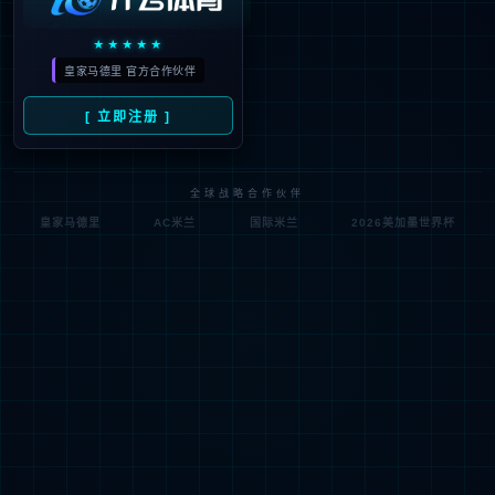
设
公
系
纪
开
我
检
们
监
察
来源：甘肃卫视