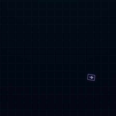
传真：0931-2316580
邮箱：gsdqbgs@163.com
电话：
地址：甘肃省兰州市七里河区瓜州路
0931-2316679
4800甘肃国投大厦12-14F
集团办公室：0931-2316679
市场营销中心：0931-2316187
人力资源专线：0931-2307931
工会劳动法律监督：0931-2316509