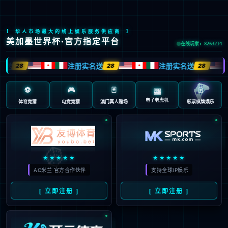
网
站
关
集团新闻
首
于
新
页
集
闻
业
团
中
务
产
集团新闻
国资要闻
基层动态
媒体聚焦
心
领
业
党
今年会基层党组织和个人获省政府国资委党委
域
布
的
信
表彰
局
建
息
纪
发布日期：2026-06-30 06:24:37