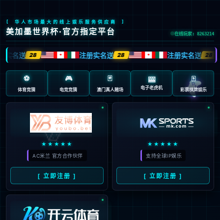
网
站
关
基层动态
首
于
新
页
集
闻
业
团
中
务
产
集团新闻
国资要闻
基层动态
媒体聚焦
心
领
业
党
2026-01-21
域
布
的
信
新年“开门红”！长控公司成功中标天水华天科技重点项目
局
建
息
联