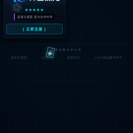
2026-05-09
设
公
系
纪
长开公司赴宝光股份开展座谈交流
开
我
检
2026-05-09
们
监
长开公司中标国家电网主网二批集采订单 金额超5300万元
察
<
1
2
3
4
>
传真：0931-2316580