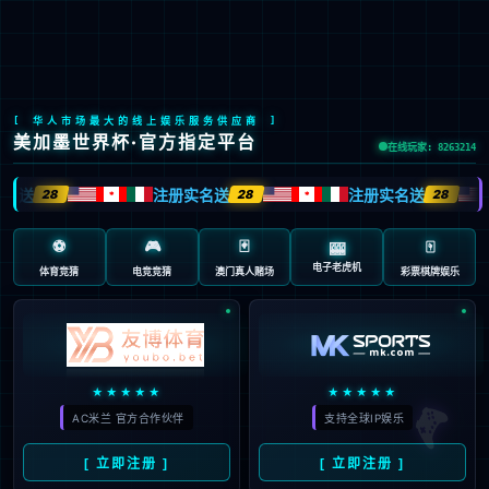
网
站
关
业务领域
首
于
新
页
集
闻
业
团
中
务
产
高中低压成套开关设备与电器元件
控制电器、智能仪表
心
领
业
党
中大型电机、中小型电动机
域
布
的
信
局
建
息
公司简介
联