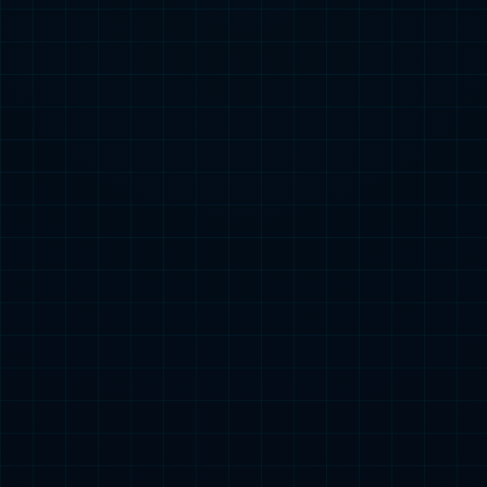
等电机制造关键工序实现智能化。
公司产品先后荣获国家科技进步一等奖、
国家优质产品银质奖、国家优秀新产品“金龙
奖”等，荣获“中国名牌”“中国机械工业名牌产
品”“甘肃著名商标”“陇货精品”等称号。
公司通过出城入园项目的实施，不断优化
产业结构、产品结构，推进智能制造及信息化
建设，提升工艺装备及企业管理水平，实现公
司产业、产品、装备、管理的转型升级目标，
力争“十四五”末，实现年销售收入18亿元。