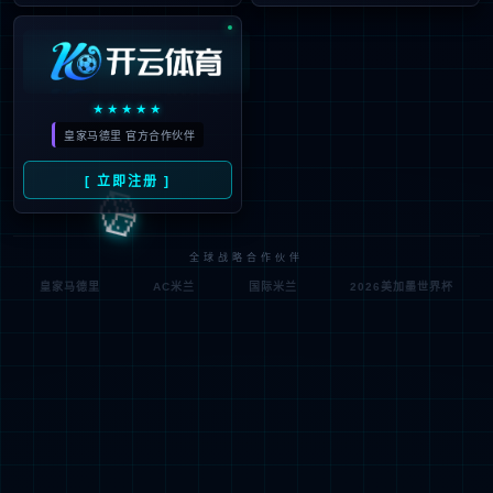
设
公
系
纪
兰州电机股份有限公司（原兰州电机厂）
开
我
检
始创于1958年10月，是原国家机械部布点在西
北地区电机制造骨干企业。
们
监
察
公司主要从事大中型电机、中小型发电
机、特种及伺服电机、新能源装备电机的研发
制造和服务以及电机维修再制造产业，立足为
客户提供电机系统的解决方案。年综合生产能
力600万千瓦，产品广泛应用于电力、水利、建
材、冶金、矿山、石油化工、城市基础设施建
设、武器装备等领域，产品享誉全国并出口五
大洲26个国家和地区。